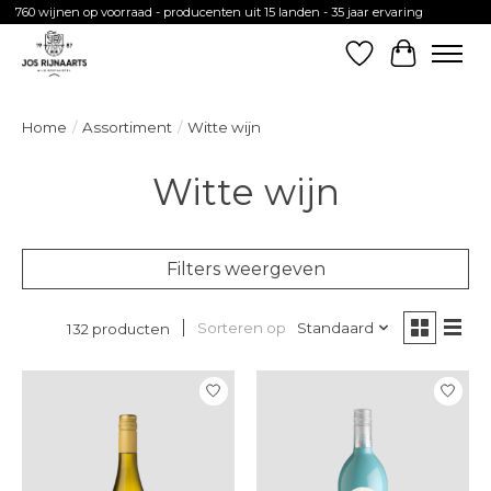
760 wijnen op voorraad - producenten uit 15 landen - 35 jaar ervaring
Verlanglijst
Winkelw
Home
/
Assortiment
/
Witte wijn
Witte wijn
Filters weergeven
Sorteren op
Standaard
132 producten