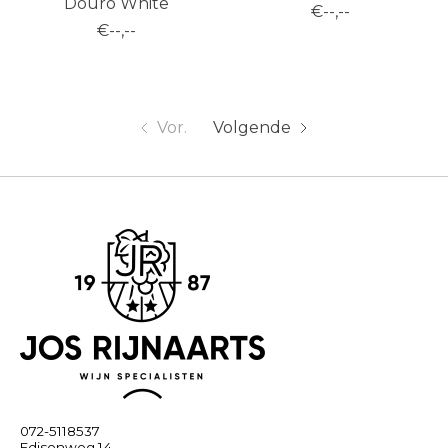
Douro White
€--,--
€--,--
Vor.
Volgende
072-5118537
Edisonweg 14