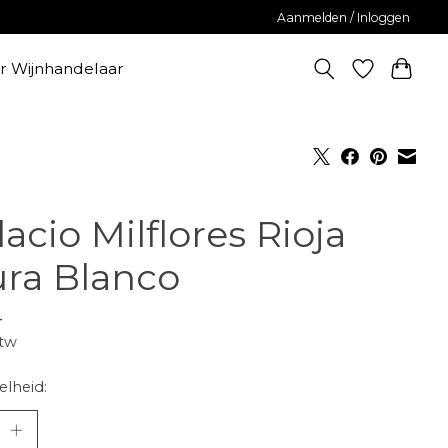
Aanmelden / Inloggen
er Wijnhandelaar
lacio Milflores Rioja
ura Blanco
-
btw
lheid: