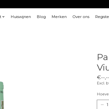
t
Huiswijnen
Blog
Merken
Over ons
Regist
Pa
Vi
€--,-
Excl. 
Hoevee