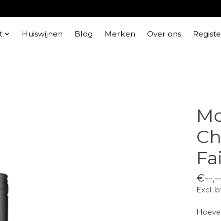
t
Huiswijnen
Blog
Merken
Over ons
Regist
Mo
Ch
Fa
€--,-
Excl. 
Hoevee