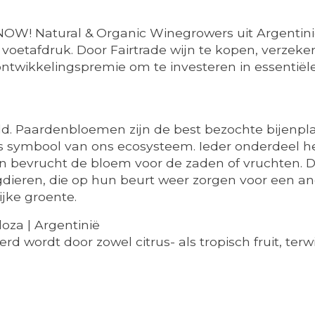
! Natural & Organic Winegrowers uit Argentinië
voetafdruk. Door Fairtrade wijn te kopen, verzeker
ontwikkelingspremie om te investeren in essentiël
. Paardenbloemen zijn de best bezochte bijenplan
s symbool van ons ecosysteem. Ieder onderdeel he
en bevrucht de bloem voor de zaden of vruchten. 
ieren, die op hun beurt weer zorgen voor een and
jke groente.
oza | Argentinië
d wordt door zowel citrus- als tropisch fruit, ter