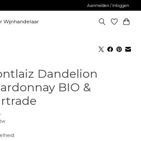
Aanmelden / Inloggen
er Wijnhandelaar
ntlaiz Dandelion
ardonnay BIO &
irtrade
-
btw
lheid: