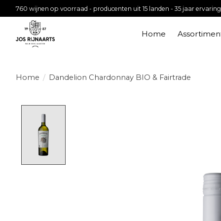
760 wijnen op voorraad - producenten uit 15 landen - 35 jaar ervaring
Home
Assortimen
Home
/
Dandelion Chardonnay BIO & Fairtrade
Product image slideshow Items