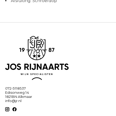
Afsluiting: Schroefdop
072-5118537
Edisonweg 14
1821BN Alkmaar
info@jr.nl