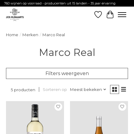
760 wijnen op voorraad - producenten uit 15 landen - 35 jaar ervaring
Verlanglijst
Winkelw
Home
/
Merken
/
Marco Real
Marco Real
Filters weergeven
Sorteren op
Meest bekeken
5 producten