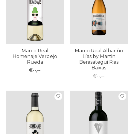
Marco Real
Marco Real Albariño
Homenaje Verdejo
Lías by Martin
Rueda
Berasategui Rias
Baixas
€--,--
€--,--