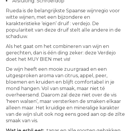
Afsluiting: Schroefdop
Rueda is de belangrijkste Spaanse wijnregio voor
witte wijnen, met een bijzondere en
karakteristieke ‘eigen’ druif : verdejo. De
populariteit van deze druif stelt alle andere in de
schaduw.
Als het gaat om het combineren van wijn en
gerechten, dan is één ding zeker: deze Verdejo
doet het MUY BIEN met vis!
De wijn heeft een mooie zuurgraad en een
uitgesproken aroma van citrus, appel, peer,
bloemen en kruiden en blijft comfortabel in je
mond hangen. Vol van smaak, maar niet té
overheersend. Daarom zal deze niet over de vis
‘heen walsen’, maar versterken de smaken elkaar
alleen maar. Het kruidige en mineralige karakter
van de wijn sluit ook nog eens goed aan op de zilte
smaak van vis.
Wat je erbij eet:
tapas en alle soorten gebakken