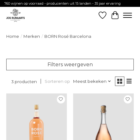
760 wijnen op voorraad - producenten uit 15 landen - 35 jaar ervaring
Verlanglijst
Winkelw
Home
/
Merken
/
BORN Rosé Barcelona
Filters weergeven
Sorteren op
Meest bekeken
3 producten