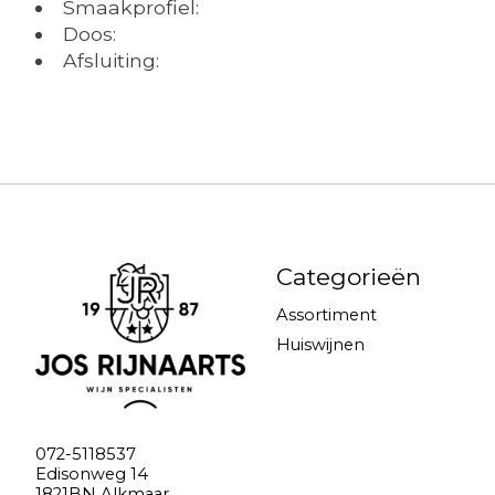
Smaakprofiel:
Doos:
Afsluiting:
Categorieën
Assortiment
Huiswijnen
072-5118537
Edisonweg 14
1821BN Alkmaar