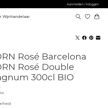
Aanmelden / Inloggen
er Wijnhandelaar
RN Rosé Barcelona
RN Rosé Double
gnum 300cl BIO
-
btw
lheid: