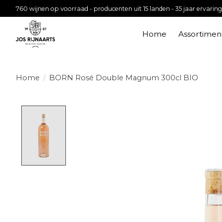
760 wijnen op voorraad - producenten uit 15 landen - 35 jaar ervaring
Home
Assortimen
Home
/
BORN Rosé Double Magnum 300cl BIO
Product image slideshow Items