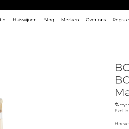
t
Huiswijnen
Blog
Merken
Over ons
Regist
BO
BO
Ma
€--,-
Excl. 
Hoevee