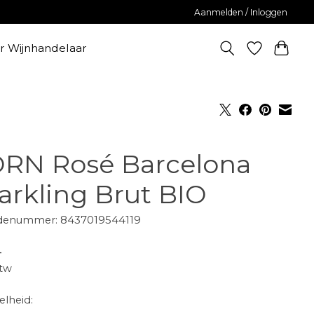
Aanmelden / Inloggen
er Wijnhandelaar
RN Rosé Barcelona
arkling Brut BIO
denummer: 8437019544119
-
btw
lheid: