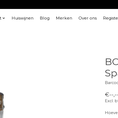
t
Huiswijnen
Blog
Merken
Over ons
Regist
BO
Sp
Barco
€--,-
Excl. 
Hoevee