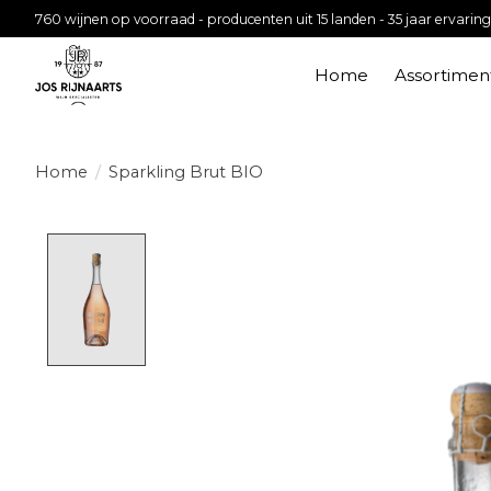
760 wijnen op voorraad - producenten uit 15 landen - 35 jaar ervaring
Home
Assortimen
Home
/
Sparkling Brut BIO
Product image slideshow Items