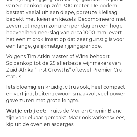
van Spioenkop op zo’n 300 meter. De bodem
bestaat veelal uit een diepe, poreuze kleilaag
bedekt met keien en kiezels. Gecombineerd met
zeven tot negen zonuren per dag en een hoge
hoeveelheid neerslag van circa 1000 mm levert
het een microklimaat op dat zeer gunstig is voor
een lange, gelijkmatige rijpingsperiode.
Volgens Tim Atkin Master of Wine behoort
Spioenkop tot de 25 allerbeste wijnmakers van
Zuid-Afrika “First Growths” oftewel Premier Cru
status.
Iets bloemig en kruidig, citrus ook, heel compact
en verfijnd, buitengewoon smaakvol, veel power,
gave zuren met grote lengte.
Wat je erbij eet:
Fruits de Mer en Chenin Blanc
zijn voor elkaar gemaakt. Maar ook varkensvlees,
kip uit de oven en asperges.