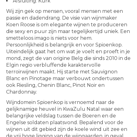
Afsluiting: Kurk
Wij zijn gek op mensen, vooral mensen met een
passie en dadendrang. De visie van wijnmaker
Koen Roose is om elegante wijnen te produceren
die sexy en puur zijn maar tegelijkertijd uniek. Een
smetteloos imago is niets voor hem.
Persoonlijkheid is belangrijk en voor Spioenkop.
Uiteindelijk gaat het om wat je voelt en proeft in je
mond, zegt de van origine Belg die sinds 2010 in de
Elgin regio verbluffende karaktervolle
terroirwijnen maakt. Hij starte met Sauvignon
Blanc en Pinotage maar verbouwt ondertussen
ook Riesling, Chenin Blanc, Pinot Noir en
Chardonnay.
Wijndomein Spioenkop is vernoemd naar de
gelijknamige heuvel in KwaZulu Natal waar een
belangrijke veldslag tussen de Boeren en de
Engelse soldaten plaatsvond. Bepalend voor de
wijnen uit dit gebied zijn de koele wind uit zee en
de vrij hoge ligging van de wijngaarden, in geval