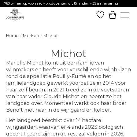
760 wijnen op voorraad - producenten uit 15 landen - 35 jaar ervaring
Verlanglijst
Winkelw
Home
/
Merken
/
Michot
Michot
Marielle Michot komt uit een familie van
wijnmakers en heeft voor verschillende wijnhuizen
rond de appellatie Pouilly-Fumé en op het
familielandgoed gewerkt voordat ze in 2014 voor
haar zelf begon. In 2021 treed ze in de voetsporen
van haar vader Claude Michot en neemt ze het
landgoed over. Momenteel werkt ook haar broer
Benoît met haar in de wijngaard en kelder.
Het landgoed beschikt over 14 hectare
wijngaarden, waarvan er 4 sinds 2023 biologisch
gecertificeerd zijn, en de rest zal volgen in 2026.