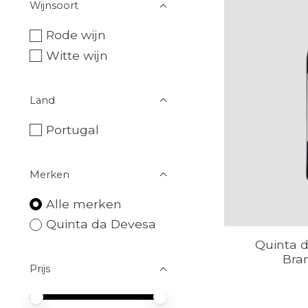
Wijnsoort
Rode wijn
Witte wijn
Land
Portugal
Merken
Alle merken
Quinta da Devesa
Quinta 
Bra
Prijs
Minimale prijswaarde
Price maximum value