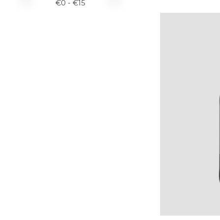
€
0
- €
15