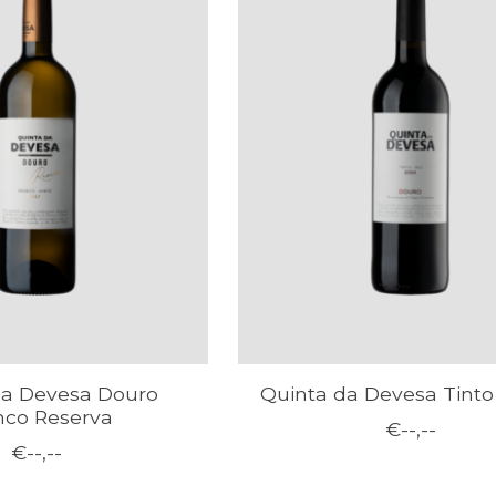
da Devesa Douro
Quinta da Devesa Tint
nco Reserva
€--,--
€--,--