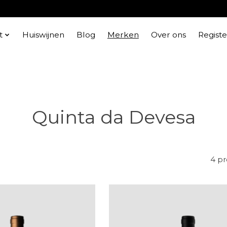
t
Huiswijnen
Blog
Merken
Over ons
Regist
Quinta da Devesa
4 p