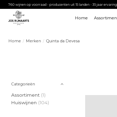
760 wijnen op voorraad - producenten uit 15 landen - 35 jaar ervaring
Home
Assortimen
Home
/
Merken
/
Quinta da Devesa
Categorieën
Assortiment
(1)
Huiswijnen
(104)