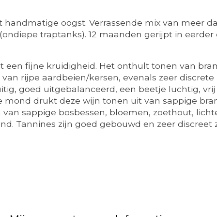
t handmatige oogst. Verrassende mix van meer dan 
' (ondiepe traptanks). 12 maanden gerijpt in eerd
it een fijne kruidigheid. Het onthult tonen van br
n van rijpe aardbeien/kersen, evenals zeer discrete
itig, goed uitgebalanceerd, een beetje luchtig, vr
de mond drukt deze wijn tonen uit van sappige br
an sappige bosbessen, bloemen, zoethout, lichte h
nd. Tannines zijn goed gebouwd en zeer discreet z