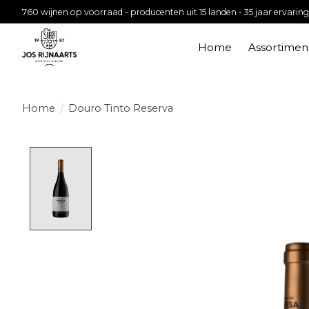
760 wijnen op voorraad - producenten uit 15 landen - 35 jaar ervaring
Home
Assortimen
Home
/
Douro Tinto Reserva
Product image slideshow Items