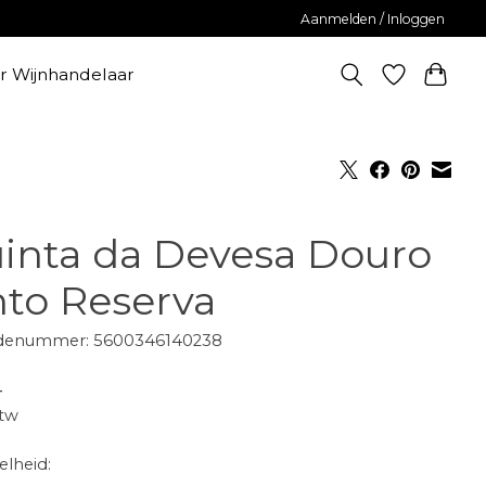
Aanmelden / Inloggen
er Wijnhandelaar
inta da Devesa Douro
nto Reserva
denummer: 5600346140238
-
btw
lheid: