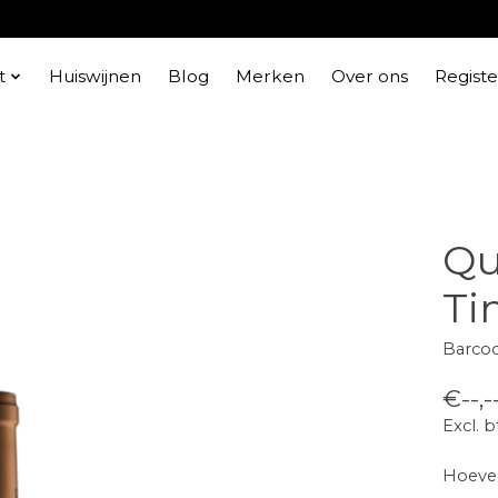
t
Huiswijnen
Blog
Merken
Over ons
Regist
Qu
Ti
Barco
€--,-
Excl. 
Hoevee