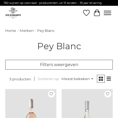
760 wijnen op voorraad - producenten uit 15 landen - 35 jaar ervaring
Verlanglijst
Winkelw
Home
/
Merken
/
Pey Blanc
Pey Blanc
Filters weergeven
Sorteren op
Meest bekeken
5 producten