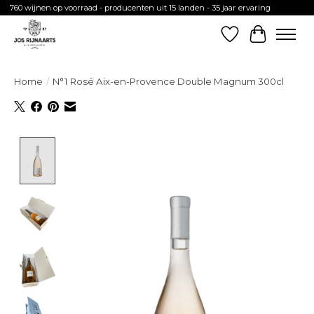
760 wijnen op voorraad - producenten uit 15 landen - 35 jaar ervaring
Verlanglijst
Winkelw
Home
/
N°1 Rosé Aix-en-Provence Double Magnum 300cl
Product image slideshow Items