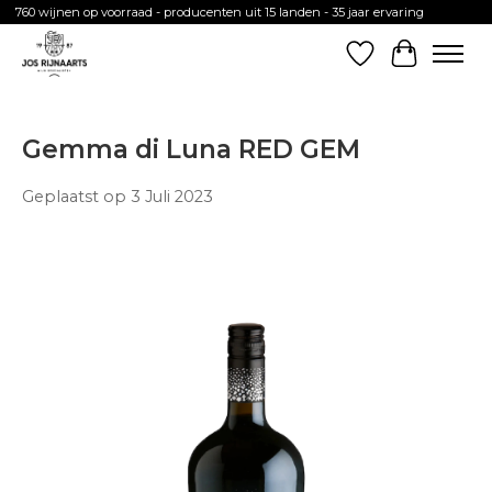
760 wijnen op voorraad - producenten uit 15 landen - 35 jaar ervaring
Verlanglijst
Winkelw
Gemma di Luna RED GEM
Geplaatst op
3 Juli 2023