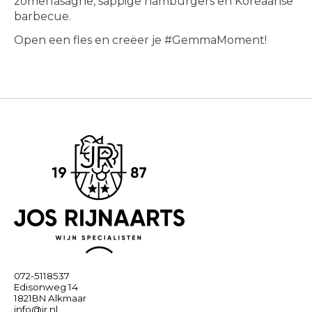
zomerlasagne, sappige hamburgers en Koreaanse
barbecue.
Open een fles en creëer je #GemmaMoment!
072-5118537
Edisonweg 14
1821BN Alkmaar
info@jr.nl