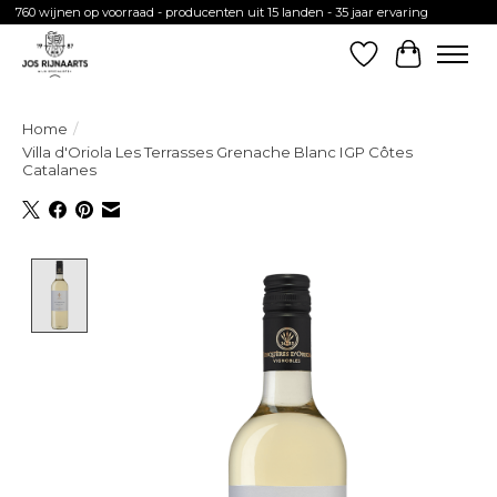
760 wijnen op voorraad - producenten uit 15 landen - 35 jaar ervaring
Verlanglijst
Winkelw
Home
/
Villa d'Oriola Les Terrasses Grenache Blanc IGP Côtes
Catalanes
Product image slideshow Items