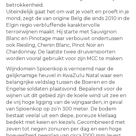
betrokkenheid.
Uiteindelijk gaat het om wat je voelt en proeft in je
mond, zegt de van origine Belg die sinds 2010 in de
Elgin regio verbluffende karaktervolle
terroirwijnen maakt. Hij starte met Sauvignon
Blanc en Pinotage maar verbouwt ondertussen
ook Riesling, Chenin Blanc, Pinot Noir en
Chardonnay. De laatste twee druivensoorten
worden vooral gebruikt voor zijn MCC te maken.
Wijndomein Spioenkop is vernoemd naar de
gelijknamige heuvel in KwaZulu Natal waar een
belangrijke veldslag tussen de Boeren en de
Engelse soldaten plaatsvond. Bepalend voor de
wijnen uit dit gebied zijn de koele wind uit zee en
de vrij hoge ligging van de wijngaarden, in geval
van Spioenkop op zo’n 300 meter. De bodem
bestaat veelal uit een diepe, poreuze kleilaag
bedekt met keien en kiezels. Gecombineerd met
zeven tot negen zonuren per dag en een hoge
hoeveelheid neerslag van circa 1000 mm levert