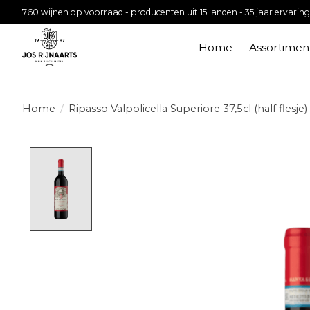
760 wijnen op voorraad - producenten uit 15 landen - 35 jaar ervaring
Home
Assortimen
Home
/
Ripasso Valpolicella Superiore 37,5cl (half flesje)
Product image slideshow Items