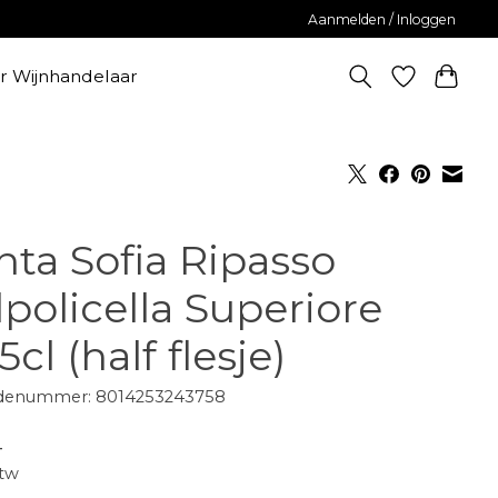
Aanmelden / Inloggen
er Wijnhandelaar
nta Sofia Ripasso
lpolicella Superiore
5cl (half flesje)
denummer: 8014253243758
-
btw