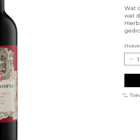
Wat d
wat d
Hierb
gedro
Hoevee
Toev