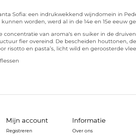
 Santa Sofia: een indrukwekkend wijndomein in Pe
 kunnen worden, werd al in de 14e en 15e eeuw geb
e concentratie van aroma's en suiker in de druive
structuur fier overeind. De bescheiden houttonen, 
 risotto en pasta’s, licht wild en geroosterde vle
 flessen
Mijn account
Informatie
Registreren
Over ons