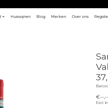
t
Huiswijnen
Blog
Merken
Over ons
Regist
Sa
Va
37,
Barco
€--,-
Excl. 