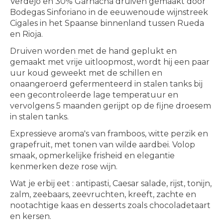
Verdejo en 30% Garnacha druiven gemaakt door
Bodegas Sinforiano in de eeuwenoude wijnstreek
Cigales in het Spaanse binnenland tussen Rueda
en Rioja.
Druiven worden met de hand geplukt en
gemaakt met vrije uitloopmost, wordt hij een paar
uur koud geweekt met de schillen en
onaangeroerd gefermenteerd in stalen tanks bij
een gecontroleerde lage temperatuur en
vervolgens 5 maanden gerijpt op de fijne droesem
in stalen tanks.
Expressieve aroma's van framboos, witte perzik en
grapefruit, met tonen van wilde aardbei. Volop
smaak, opmerkelijke frisheid en elegantie
kenmerken deze rose wijn.
Wat je erbij eet : antipasti, Caesar salade, rijst, tonijn,
zalm, zeebaars, zeevruchten, kreeft, zachte en
nootachtige kaas en desserts zoals chocoladetaart
en kersen.