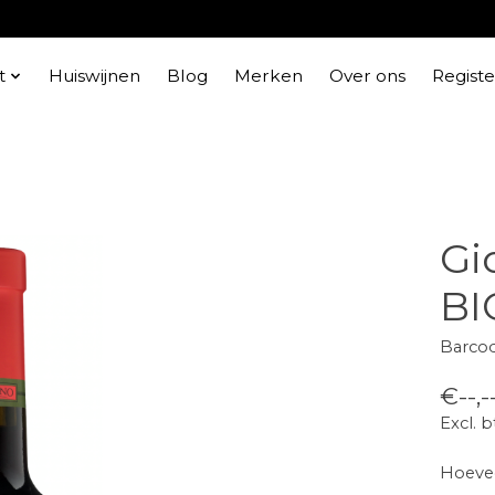
t
Huiswijnen
Blog
Merken
Over ons
Regist
Gi
BI
Barco
€--,-
Excl. 
Hoevee