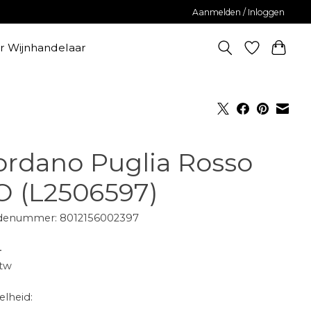
Aanmelden / Inloggen
er Wijnhandelaar
ordano Puglia Rosso
O (L2506597)
denummer: 8012156002397
-
btw
lheid: