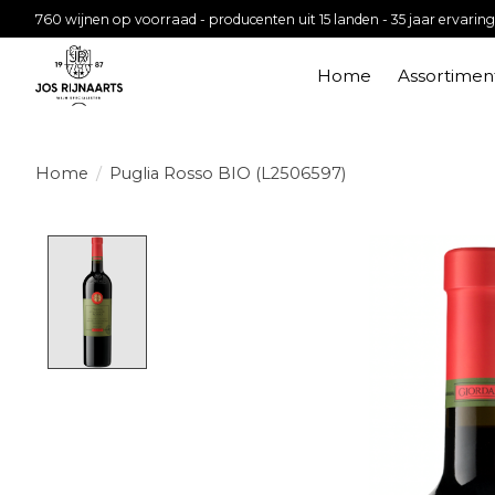
760 wijnen op voorraad - producenten uit 15 landen - 35 jaar ervaring
Home
Assortimen
Home
/
Puglia Rosso BIO (L2506597)
Product image slideshow Items