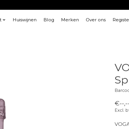
t
Huiswijnen
Blog
Merken
Over ons
Regist
VO
Sp
Barco
€--,-
Excl. 
VOGA 