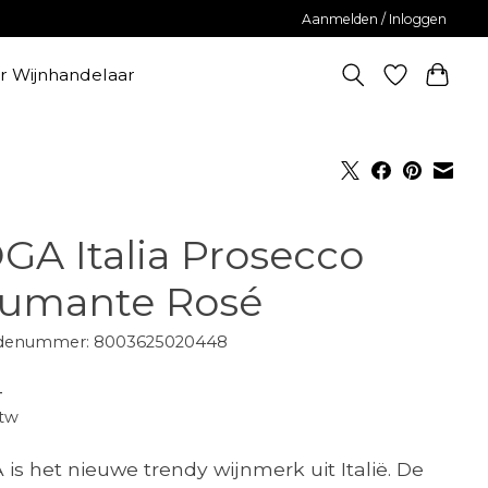
Aanmelden / Inloggen
er Wijnhandelaar
GA Italia Prosecco
umante Rosé
denummer: 8003625020448
-
btw
is het nieuwe trendy wijnmerk uit Italië. De