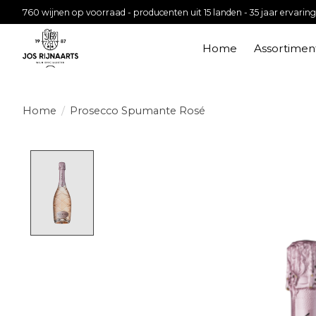
760 wijnen op voorraad - producenten uit 15 landen - 35 jaar ervaring
Home
Assortimen
Home
/
Prosecco Spumante Rosé
Product image slideshow Items