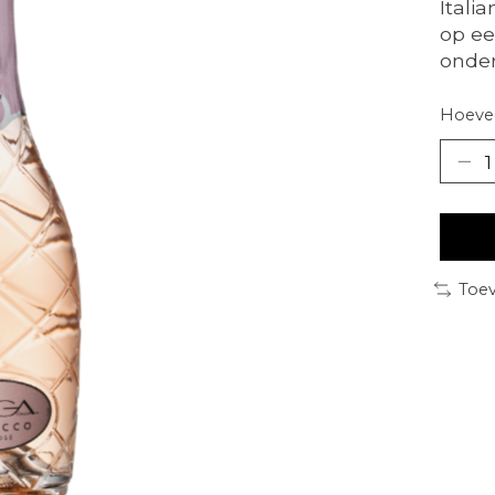
Itali
op ee
onder
Hoevee
Toev