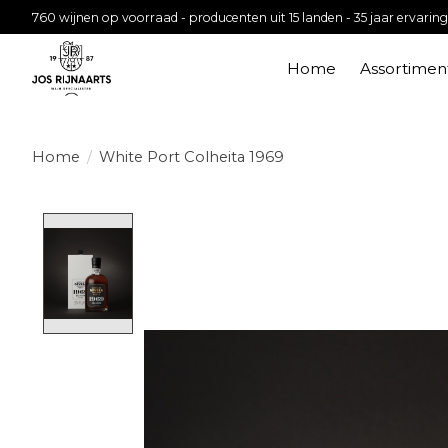
760 wijnen op voorraad - producenten uit 15 landen - 35 jaar ervaring
Home
Assortimen
Home
/
White Port Colheita 1969
Product image slideshow Items