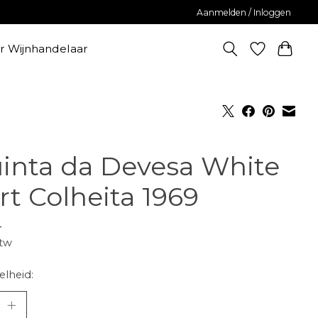
Aanmelden / Inloggen
er Wijnhandelaar
inta da Devesa White
rt Colheita 1969
-
btw
lheid: