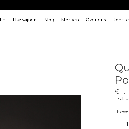
t
Huiswijnen
Blog
Merken
Over ons
Regist
Qu
Po
€--,-
Excl. 
Hoevee