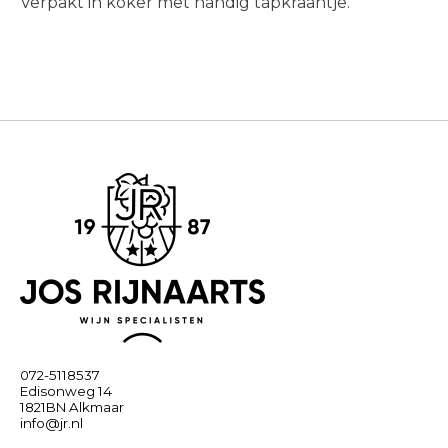
Verpakt in koker met handig tapkraantje.
072-5118537
Edisonweg 14
1821BN Alkmaar
info@jr.nl