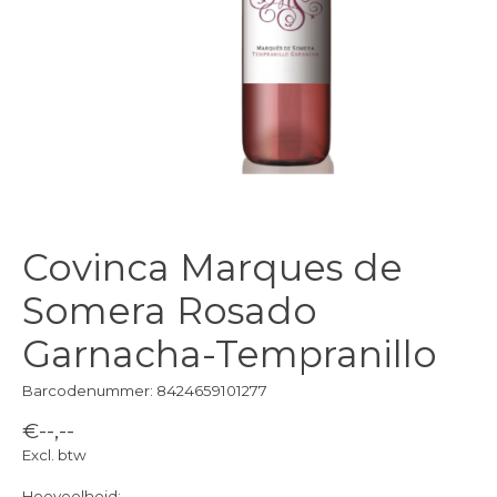
Covinca Marques de
Somera Rosado
Garnacha-Tempranillo
Barcodenummer: 8424659101277
€--,--
Excl. btw
Hoeveelheid: