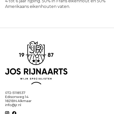
4 tot 6 jaar rijping. 50% in Frans eikenhout en 50%
Amerikaans eikenhouten vaten.
072-5118537
Edisonweg 14
1821BN Alkmaar
info@jr.nl