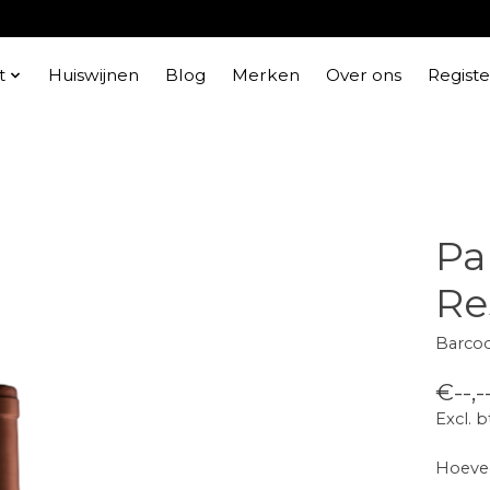
t
Huiswijnen
Blog
Merken
Over ons
Regist
Pa
Re
Barco
€--,-
Excl. 
Hoevee