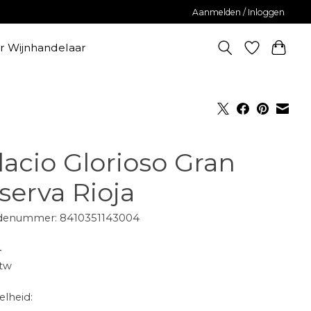
Aanmelden / Inloggen
er Wijnhandelaar
lacio Glorioso Gran
serva Rioja
denummer: 8410351143004
-
btw
lheid: