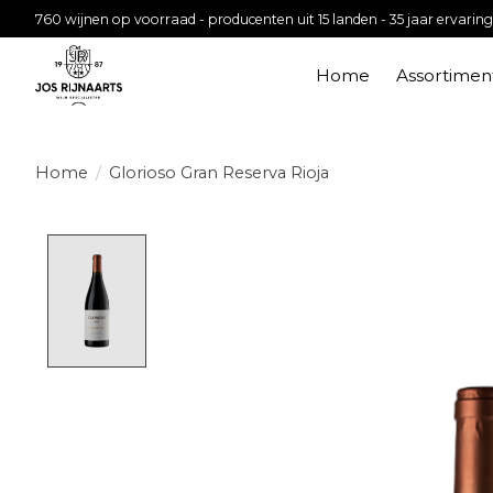
760 wijnen op voorraad - producenten uit 15 landen - 35 jaar ervaring
Home
Assortimen
Home
/
Glorioso Gran Reserva Rioja
Product image slideshow Items