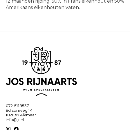
12 maanden rijping. 50% in Frans eikenhout en 50%
Amerikaans eikenhouten vaten.
072-5118537
Edisonweg 14
1821BN Alkmaar
info@jr.nl