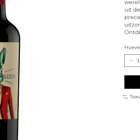
werel
uit d
preci
uitzo
Ontd
Hoevee
Toev