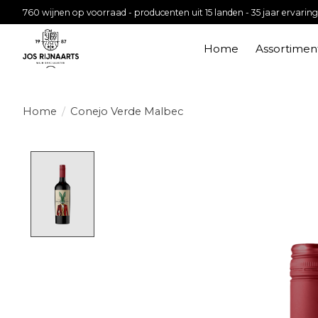
760 wijnen op voorraad - producenten uit 15 landen - 35 jaar ervaring
Home
Assortimen
Home
/
Conejo Verde Malbec
Product image slideshow Items