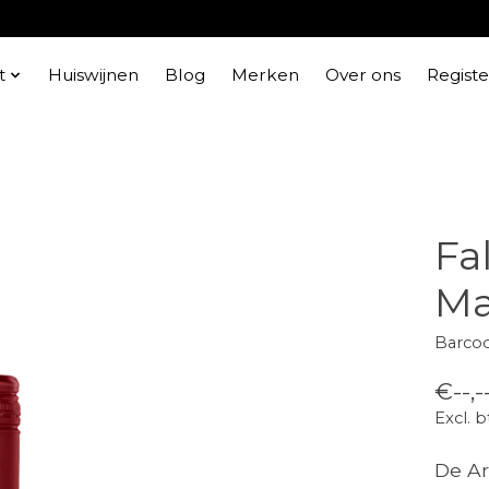
t
Huiswijnen
Blog
Merken
Over ons
Regist
Fa
Ma
Barco
€--,-
Excl. 
De Ar