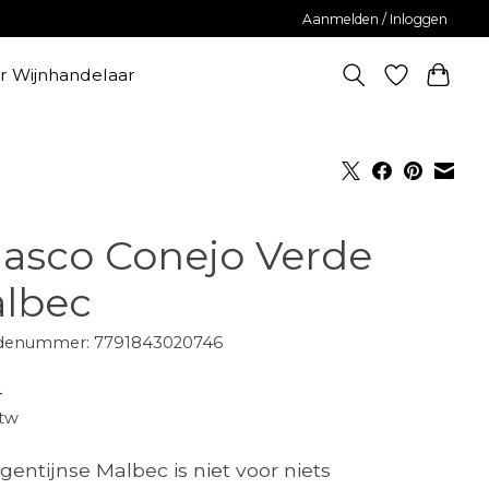
Aanmelden / Inloggen
er Wijnhandelaar
lasco Conejo Verde
lbec
denummer: 7791843020746
-
btw
gentijnse Malbec is niet voor niets