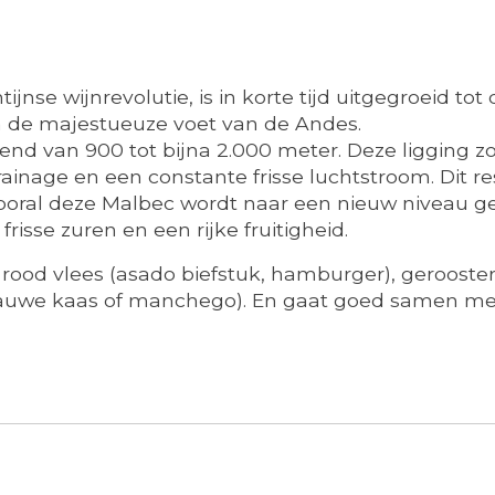
nse wijnrevolutie, is in korte tijd uitgegroeid tot 
n de majestueuze voet van de Andes.
iërend van 900 tot bijna 2.000 meter. Deze ligging 
inage en een constante frisse luchtstroom. Dit re
Vooral deze Malbec wordt naar een nieuw niveau ge
isse zuren en een rijke fruitigheid.
 rood vlees (asado biefstuk, hamburger), geroosterd
auwe kaas of manchego). En gaat goed samen met 