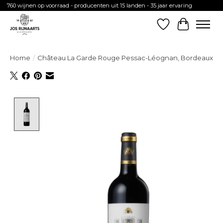
760 wijnen op voorraad - producenten uit 15 landen - 35 jaar ervaring
Verlanglijst
Winkelw
Home
/
Château La Garde Rouge Pessac-Léognan, Bordeaux
Product image slideshow Items