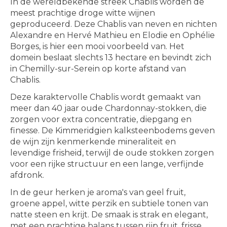
In de wereldbekende streek Chablis worden de
meest prachtige droge witte wijnen
geproduceerd. Deze Chablis van neven en nichten
Alexandre en Hervé Mathieu en Elodie en Ophélie
Borges, is hier een mooi voorbeeld van. Het
domein beslaat slechts 13 hectare en bevindt zich
in Chemilly-sur-Serein op korte afstand van
Chablis.
Deze karaktervolle Chablis wordt gemaakt van
meer dan 40 jaar oude Chardonnay-stokken, die
zorgen voor extra concentratie, diepgang en
finesse. De Kimmeridgien kalksteenbodems geven
de wijn zijn kenmerkende mineraliteit en
levendige frisheid, terwijl de oude stokken zorgen
voor een rijke structuur en een lange, verfijnde
afdronk.
In de geur herken je aroma's van geel fruit,
groene appel, witte perzik en subtiele tonen van
natte steen en krijt. De smaak is strak en elegant,
met een prachtige balans tussen rijp fruit, frisse