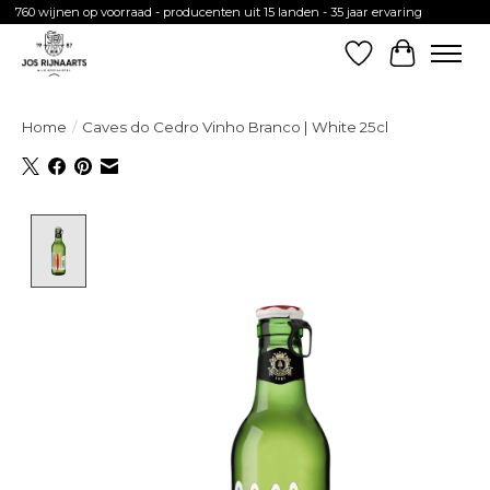
760 wijnen op voorraad - producenten uit 15 landen - 35 jaar ervaring
Verlanglijst
Winkelw
Home
/
Caves do Cedro Vinho Branco | White 25cl
Product image slideshow Items