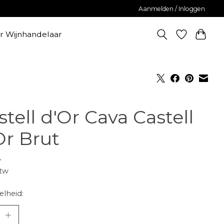
Aanmelden / Inloggen
er Wijnhandelaar
stell d'Or Cava Castell
Or Brut
-
btw
lheid: