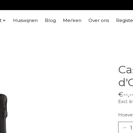
t
Huiswijnen
Blog
Merken
Over ons
Regist
Ca
d'
€--,-
Excl. 
Hoevee