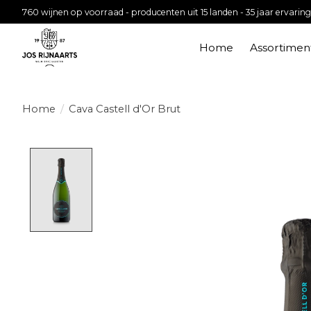
760 wijnen op voorraad - producenten uit 15 landen - 35 jaar ervaring
Home
Assortimen
Home
/
Cava Castell d'Or Brut
Product image slideshow Items