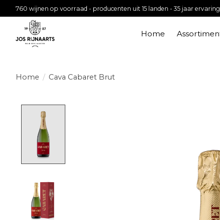
760 wijnen op voorraad - producenten uit 15 landen - 35 jaar ervaring
Home
Assortimen
Home
/
Cava Cabaret Brut
Product image slideshow Items