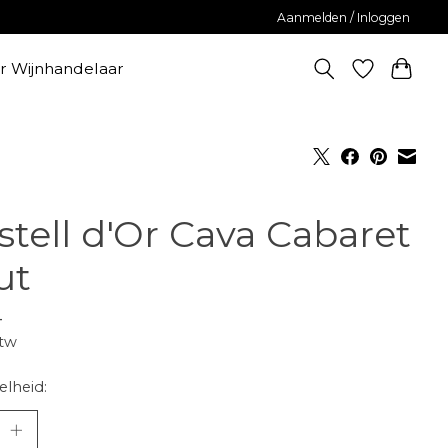
Aanmelden / Inloggen
er Wijnhandelaar
stell d'Or Cava Cabaret
ut
-
btw
lheid: