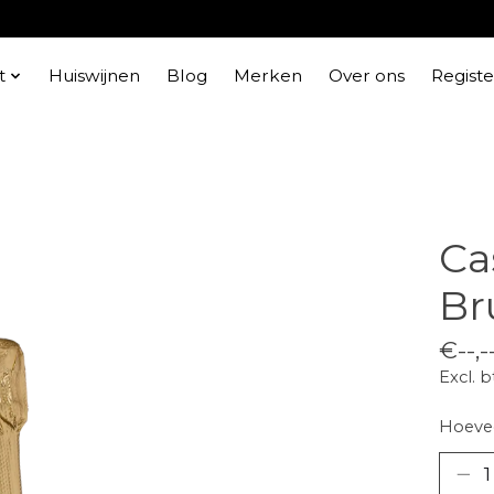
t
Huiswijnen
Blog
Merken
Over ons
Regist
Ca
Br
€--,-
Excl. 
Hoevee