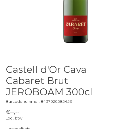
Castell d'Or Cava
Cabaret Brut
JEROBOAM 300cl
Barcodenummer: 8437020585453
€--,--
Excl. btw
Hoeveelheid: