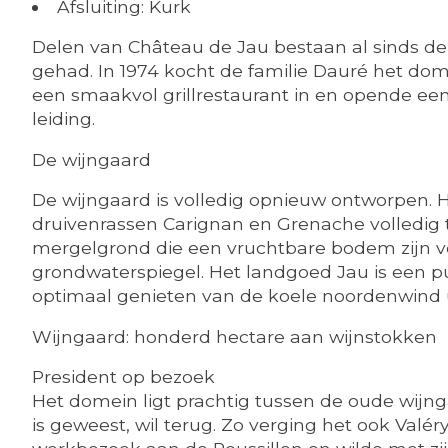
Afsluiting: Kurk
Delen van Château de Jau bestaan al sinds de
gehad. In 1974 kocht de familie Dauré het do
een smaakvol grillrestaurant in en opende ee
leiding.
De wijngaard
De wijngaard is volledig opnieuw ontworpen. H
druivenrassen Carignan en Grenache volledig 
mergelgrond die een vruchtbare bodem zijn vo
grondwaterspiegel. Het landgoed Jau is een p
optimaal genieten van de koele noordenwind u
Wijngaard: honderd hectare aan wijnstokken
President op bezoek
Het domein ligt prachtig tussen de oude wijn
is geweest, wil terug. Zo verging het ook Valé