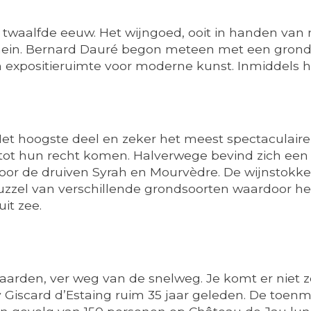
 twaalfde eeuw. Het wijngoed, ooit in handen van 
mein. Bernard Dauré begon meteen met een grondige
n expositieruimte voor moderne kunst. Inmiddels 
et hoogste deel en zeker het meest spectaculaire,
tot hun recht komen. Halverwege bevind zich een
or de druiven Syrah en Mourvèdre. De wijnstokken 
uzzel van verschillende grondsoorten waardoor he
it zee.
gaarden, ver weg van de snelweg. Je komt er niet 
ry Giscard d’Estaing ruim 35 jaar geleden. De toen