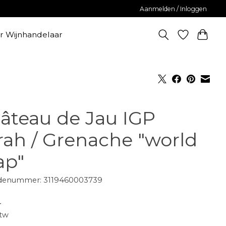
Aanmelden / Inloggen
er Wijnhandelaar
âteau de Jau IGP
rah / Grenache "world
p"
denummer: 3119460003739
-
btw