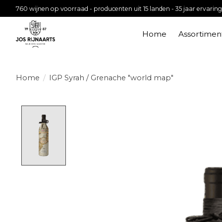
760 wijnen op voorraad - producenten uit 15 landen - 35 jaar ervaring
Home
Assortimen
Home
/
IGP Syrah / Grenache "world map"
Product image slideshow Items