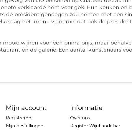
jn gevolg van 150 personen op Château de Jau lun
htgenote verklaarde hem voor gek. Hun keuken en b
 mits de president genoegen zou nemen met een s
lke dag het ‘menu vigneron’ dat ook de president
n mooie wijnen voor een prima prijs, maar behalv
staurant en de galerie. Een aantal kunstenaars voo
Mijn account
Informatie
Registreren
Over ons
Mijn bestellingen
Register Wijnhandelaar