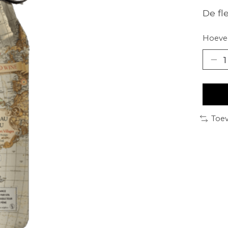
De fl
Hoevee
Toev