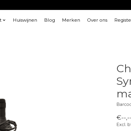
t
Huiswijnen
Blog
Merken
Over ons
Regist
Ch
Sy
ma
Barco
€--,-
Excl. 