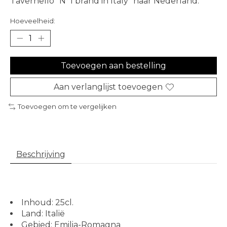
Tavernello “N°1 brand in Italy” naar Nederland.
Hoeveelheid:
Toevoegen aan bestelling
Aan verlanglijst toevoegen
Toevoegen om te vergelijken
Beschrijving
Inhoud: 25cl.
Land: Italië
Gebied: Emilia-Romagna