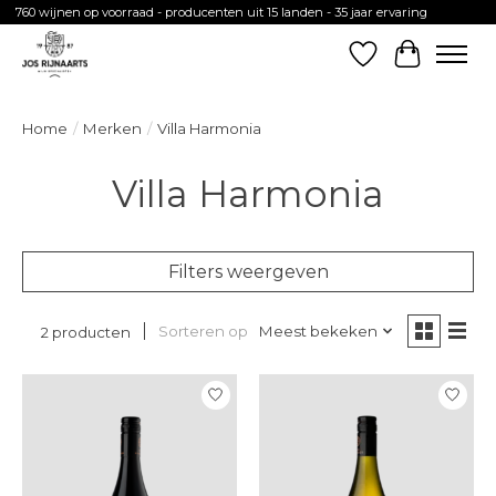
760 wijnen op voorraad - producenten uit 15 landen - 35 jaar ervaring
Verlanglijst
Winkelw
Home
/
Merken
/
Villa Harmonia
Villa Harmonia
Filters weergeven
Sorteren op
Meest bekeken
2 producten