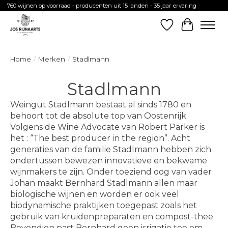
760 wijnen op voorraad - producenten uit 15 landen - 35 jaar ervaring
Verlanglijst
Winkelw
Home
/
Merken
/
Stadlmann
Stadlmann
Weingut Stadlmann bestaat al sinds 1780 en
behoort tot de absolute top van Oostenrijk.
Volgens de Wine Advocate van Robert Parker is
het : “The best producer in the region”. Acht
generaties van de familie Stadlmann hebben zich
ondertussen bewezen innovatieve en bekwame
wijnmakers te zijn. Onder toeziend oog van vader
Johan maakt Bernhard Stadlmann ​allen maar
biologische wijnen en worden er ook veel
biodynamische praktijken toegepast zoals het
gebruik van kruidenpreparaten en compost-thee.
Bovendien past Bernhard geen irrigatie toe om