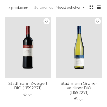
Sorteren op
Meest bekeken
3 producten
Stadlmann Zweigelt
Stadlmann Grüner
BIO (L1592271)
Veltliner BIO
(L1592271)
€--,--
€--,--