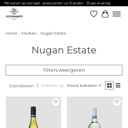
760 wijnen op voorraad - producenten uit 15 landen - 35 jaar ervaring
Verlanglijst
Winkelw
Home
/
Merken
/
Nugan Estate
Nugan Estate
Filters weergeven
Sorteren op
Meest bekeken
12 producten