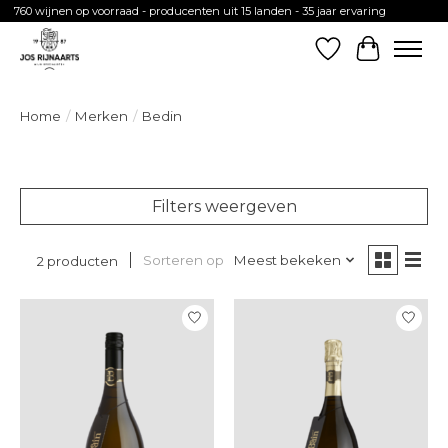
760 wijnen op voorraad - producenten uit 15 landen - 35 jaar ervaring
Verlanglijst
Winkelw
Home
/
Merken
/
Bedin
Filters weergeven
Sorteren op
Meest bekeken
2 producten