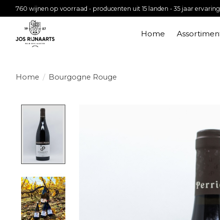
760 wijnen op voorraad - producenten uit 15 landen - 35 jaar ervaring
Home
Assortimen
Home
/
Bourgogne Rouge
Product image slideshow Items