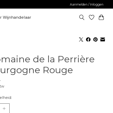
Aanmelden / Inloggen
er Wijnhandelaar
maine de la Perrière
urgogne Rouge
-
btw
lheid: