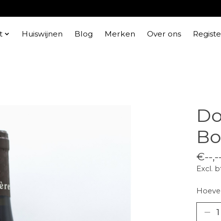
t
Huiswijnen
Blog
Merken
Over ons
Regist
Do
Bo
€--,-
Excl. 
Hoevee