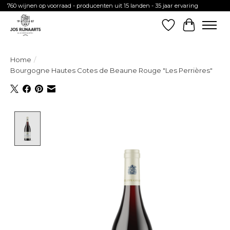
760 wijnen op voorraad - producenten uit 15 landen - 35 jaar ervaring
Verlanglijst
Winkelw
Home
/
Bourgogne Hautes Cotes de Beaune Rouge "Les Perrières"
Product image slideshow Items