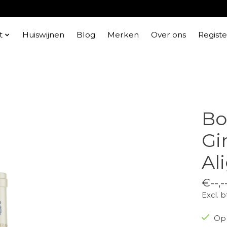
t
Huiswijnen
Blog
Merken
Over ons
Regist
Bo
Gi
Al
€--,-
Excl. 
Op 