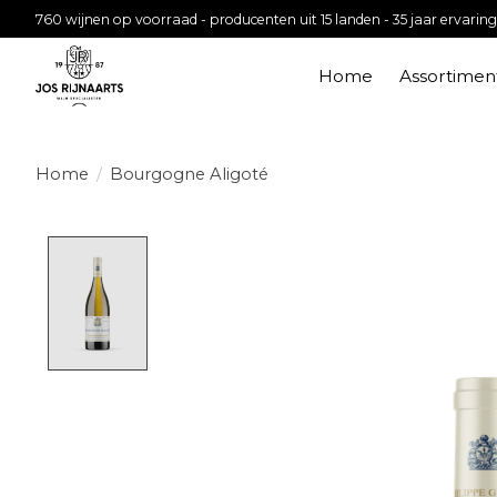
760 wijnen op voorraad - producenten uit 15 landen - 35 jaar ervaring
Home
Assortimen
Home
/
Bourgogne Aligoté
Product image slideshow Items