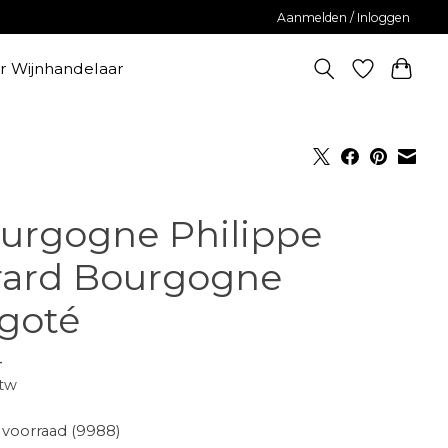
Aanmelden / Inloggen
er Wijnhandelaar
urgogne Philippe
rard Bourgogne
igoté
-
btw
voorraad (9988)