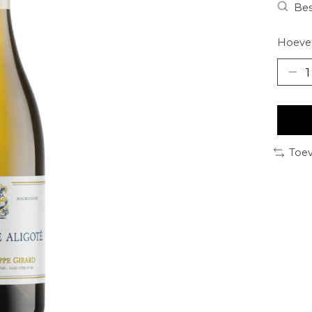
Bes
Hoevee
Toev