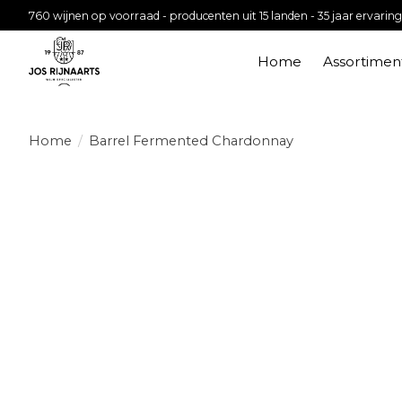
760 wijnen op voorraad - producenten uit 15 landen - 35 jaar ervaring
Home
Assortimen
Home
/
Barrel Fermented Chardonnay
Product image slideshow Items