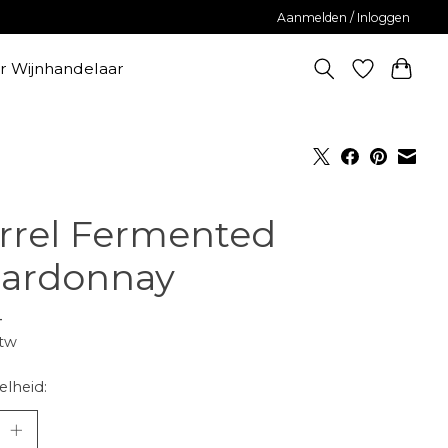
Aanmelden / Inloggen
er Wijnhandelaar
rrel Fermented
ardonnay
-
btw
lheid: