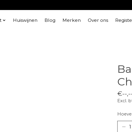
t
Huiswijnen
Blog
Merken
Over ons
Regist
Ba
Ch
€--,-
Excl. 
Hoevee