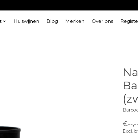
t
Huiswijnen
Blog
Merken
Over ons
Regist
Na
Ba
(zw
Barco
€--,-
Excl. 