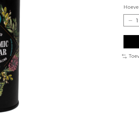
Hoevee
Toev