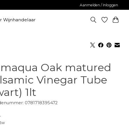
Aanmelden / Inloggen
er Wijnhandelaar
maqua Oak matured
lsamic Vinegar Tube
art) 1lt
denummer: 0781718395472
-
btw