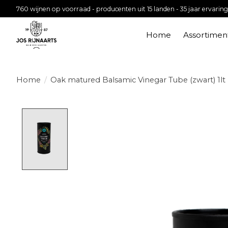
760 wijnen op voorraad - producenten uit 15 landen - 35 jaar ervaring
Home
Assortimen
Home
/
Oak matured Balsamic Vinegar Tube (zwart) 1lt
Product image slideshow Items