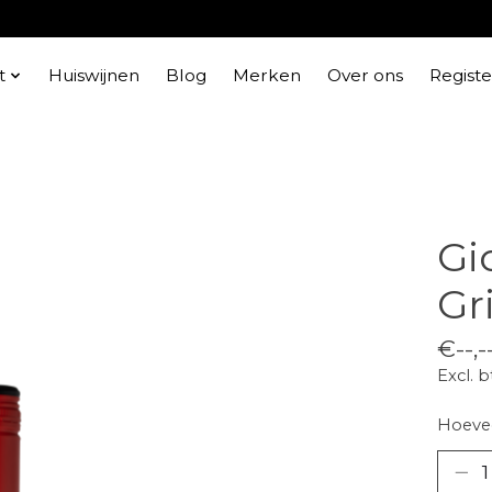
t
Huiswijnen
Blog
Merken
Over ons
Regist
Gi
Gr
€--,-
Excl. 
Hoevee