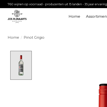
760 wijnen op voorraad - producenten uit 15 landen - 35 jaar ervaring
Home
Assortimen
Home
/
Pinot Grigio
Product image slideshow Items