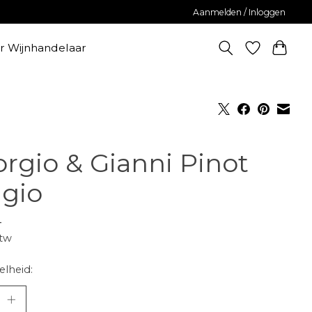
Aanmelden / Inloggen
er Wijnhandelaar
orgio & Gianni Pinot
igio
-
btw
lheid: